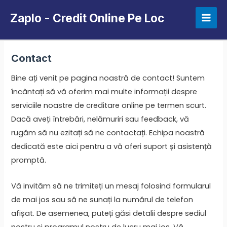
Skip
Zaplo - Credit Online Pe Loc
to
Mai
content
Men
Contact
Bine ați venit pe pagina noastră de contact! Suntem
încântați să vă oferim mai multe informații despre
serviciile noastre de creditare online pe termen scurt.
Dacă aveți întrebări, nelămuriri sau feedback, vă
rugăm să nu ezitați să ne contactați. Echipa noastră
dedicată este aici pentru a vă oferi suport și asistență
promptă.
Vă invităm să ne trimiteți un mesaj folosind formularul
de mai jos sau să ne sunați la numărul de telefon
afișat. De asemenea, puteți găsi detalii despre sediul
nostru și programul nostru de lucru mai jos. Vă