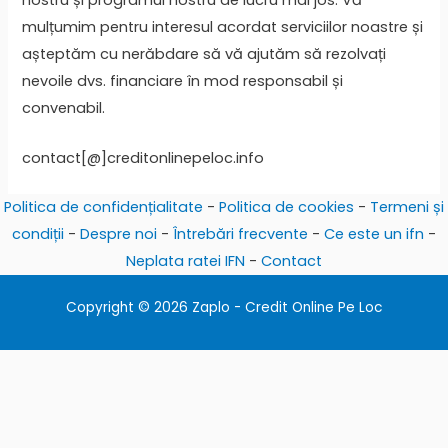
mulțumim pentru interesul acordat serviciilor noastre și
așteptăm cu nerăbdare să vă ajutăm să rezolvați
nevoile dvs. financiare în mod responsabil și
convenabil.
contact[@]creditonlinepeloc.info
Politica de confidențialitate
-
Politica de cookies
-
Termeni și
condiții
-
Despre noi
-
Întrebări frecvente
-
Ce este un ifn
-
Neplata ratei IFN
-
Contact
Copyright © 2026 Zaplo - Credit Online Pe Loc