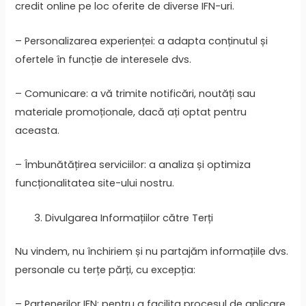
credit online pe loc oferite de diverse IFN-uri.
– Personalizarea experienței: a adapta conținutul și
ofertele în funcție de interesele dvs.
– Comunicare: a vă trimite notificări, noutăți sau
materiale promoționale, dacă ați optat pentru
aceasta.
– Îmbunătățirea serviciilor: a analiza și optimiza
funcționalitatea site-ului nostru.
Divulgarea Informațiilor către Terți
Nu vindem, nu închiriem și nu partajăm informațiile dvs.
personale cu terțe părți, cu excepția:
– Partenerilor IFN: pentru a facilita procesul de aplicare