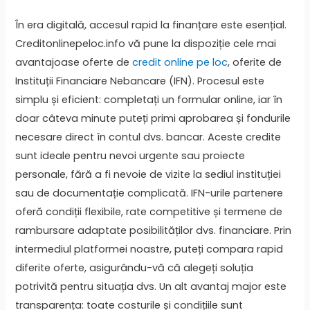
În era digitală, accesul rapid la finanțare este esențial.
Creditonlinepeloc.info vă pune la dispoziție cele mai
avantajoase oferte de
credit online pe loc
, oferite de
Instituții Financiare Nebancare (IFN). Procesul este
simplu și eficient: completați un formular online, iar în
doar câteva minute puteți primi aprobarea și fondurile
necesare direct în contul dvs. bancar. Aceste credite
sunt ideale pentru nevoi urgente sau proiecte
personale, fără a fi nevoie de vizite la sediul instituției
sau de documentație complicată. IFN-urile partenere
oferă condiții flexibile, rate competitive și termene de
rambursare adaptate posibilităților dvs. financiare. Prin
intermediul platformei noastre, puteți compara rapid
diferite oferte, asigurându-vă că alegeți soluția
potrivită pentru situația dvs. Un alt avantaj major este
transparența: toate costurile și condițiile sunt