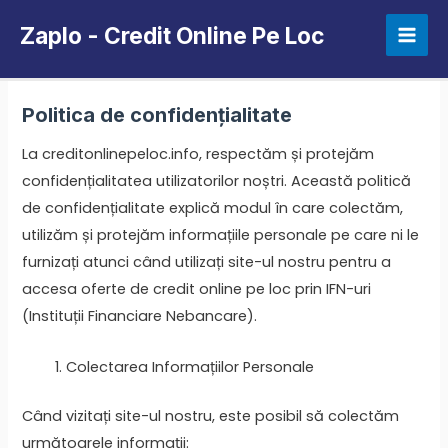
Skip
Zaplo - Credit Online Pe Loc
to
Mai
content
Men
Politica de confidențialitate
La creditonlinepeloc.info, respectăm și protejăm
confidențialitatea utilizatorilor noștri. Această politică
de confidențialitate explică modul în care colectăm,
utilizăm și protejăm informațiile personale pe care ni le
furnizați atunci când utilizați site-ul nostru pentru a
accesa oferte de credit online pe loc prin IFN-uri
(Instituții Financiare Nebancare).
Colectarea Informațiilor Personale
Când vizitați site-ul nostru, este posibil să colectăm
următoarele informații: