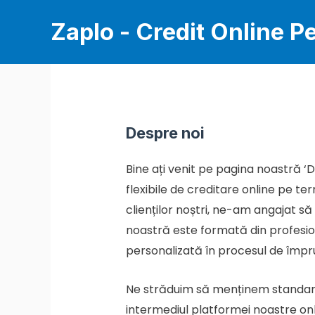
Skip
Zaplo - Credit Online P
to
content
Despre noi
Bine ați venit pe pagina noastră ‘D
flexibile de creditare online pe te
clienților noștri, ne-am angajat să
noastră este formată din profesion
personalizată în procesul de împr
Ne străduim să menținem standarde 
intermediul platformei noastre onli