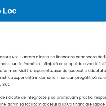
e Loc
espre Noi’! Suntem o instituție financiară nebancară dedicat
rmen scurt în România. Înființată cu scopul de a veni în în
 oferim servicii transparente, ușor de accesat și adaptate 
iști cu experiență în domeniul financiar, pregătiți să vă 
umut.
ridicate de integritate și să promovăm practici responsab
ne, dorim să facilităm accesul la soluții financiare rapide,