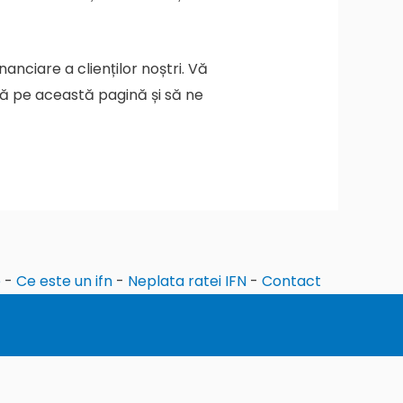
nciare a clienților noștri. Vă
ră pe această pagină și să ne
e
-
Ce este un ifn
-
Neplata ratei IFN
-
Contact