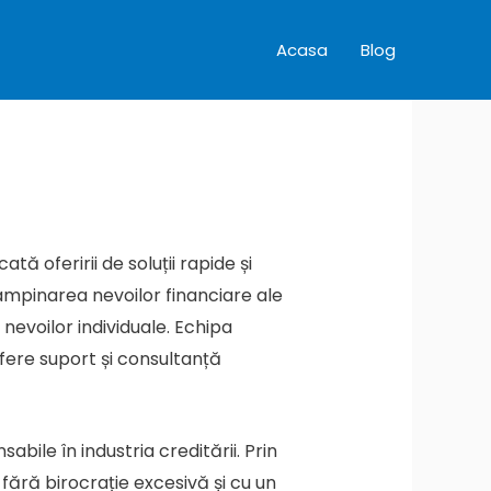
Acasa
Blog
ă oferirii de soluții rapide și
tâmpinarea nevoilor financiare ale
nevoilor individuale. Echipa
ofere suport și consultanță
ile în industria creditării. Prin
 fără birocrație excesivă și cu un