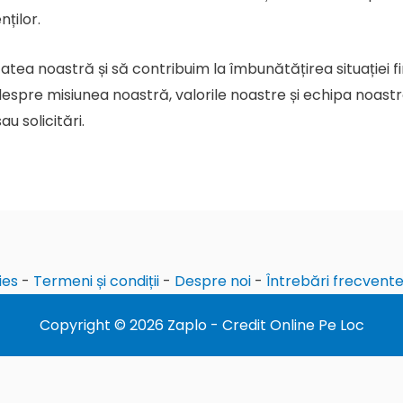
ților.
a noastră și să contribuim la îmbunătățirea situației fina
despre misiunea noastră, valorile noastre și echipa noast
u solicitări.
ies
-
Termeni și condiții
-
Despre noi
-
Întrebări frecvent
Copyright © 2026 Zaplo - Credit Online Pe Loc