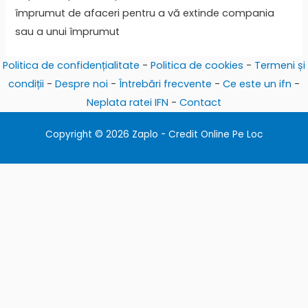
împrumut de afaceri pentru a vă extinde compania
sau a unui împrumut
Politica de confidențialitate
-
Politica de cookies
-
Termeni și
condiții
-
Despre noi
-
Întrebări frecvente
-
Ce este un ifn
-
Neplata ratei IFN
-
Contact
Copyright © 2026 Zaplo - Credit Online Pe Loc