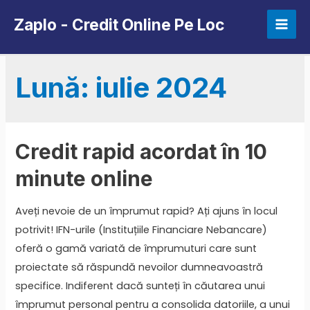
Skip
Zaplo - Credit Online Pe Loc
to
Mai
content
Men
Lună:
iulie 2024
Credit rapid acordat în 10
minute online
Aveți nevoie de un împrumut rapid? Ați ajuns în locul
potrivit! IFN-urile (Instituțiile Financiare Nebancare)
oferă o gamă variată de împrumuturi care sunt
proiectate să răspundă nevoilor dumneavoastră
specifice. Indiferent dacă sunteți în căutarea unui
împrumut personal pentru a consolida datoriile, a unui