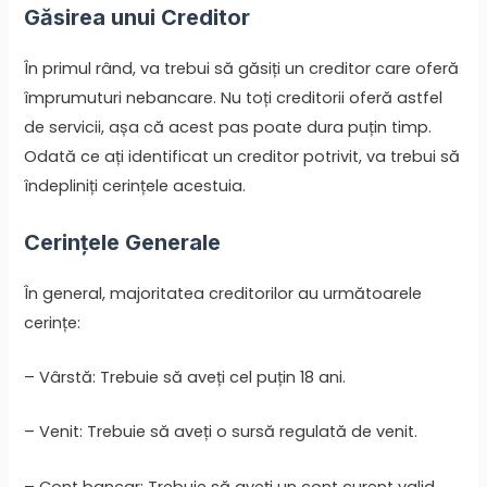
Găsirea unui Creditor
În primul rând, va trebui să găsiți un creditor care oferă
împrumuturi nebancare. Nu toți creditorii oferă astfel
de servicii, așa că acest pas poate dura puțin timp.
Odată ce ați identificat un creditor potrivit, va trebui să
îndepliniți cerințele acestuia.
Cerințele Generale
În general, majoritatea creditorilor au următoarele
cerințe:
– Vârstă: Trebuie să aveți cel puțin 18 ani.
– Venit: Trebuie să aveți o sursă regulată de venit.
– Cont bancar: Trebuie să aveți un cont curent valid.